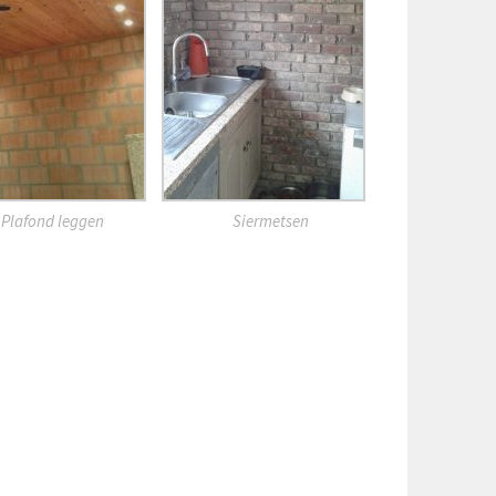
Plafond leggen
Siermetsen