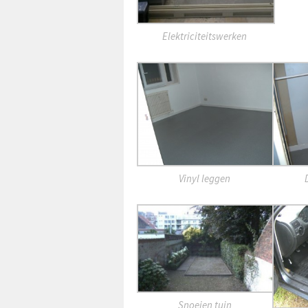
Elektriciteitswerken
Vinyl leggen
Snoeien tuin