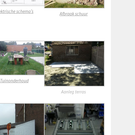
ektrische schema’s
Afbraak schuur
Tuinonderhoud
Aanleg terras