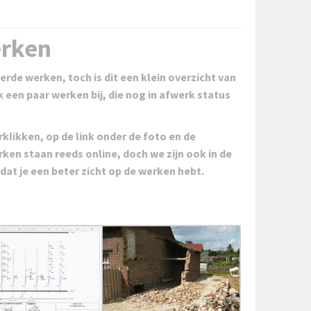
erken
erde werken, toch is dit een klein overzicht van
 een paar werken bij, die nog in afwerk status
klikken, op de link onder de foto en de
ken staan reeds online, doch we zijn ook in de
dat je een beter zicht op de werken hebt.