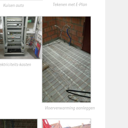
Tekenen met E-Plan
Kuisen auto
ektriciteits-kasten
Vloerverwarming aanleggen