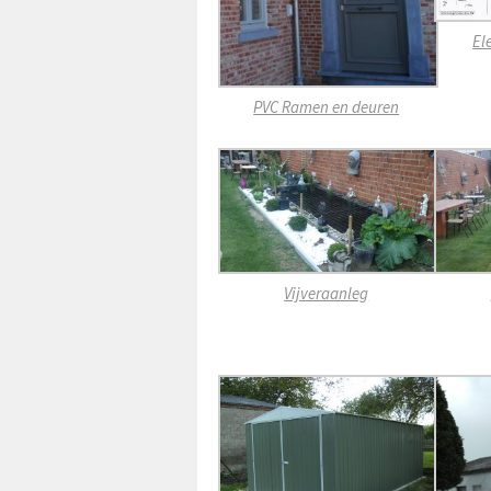
El
PVC Ramen en deuren
Vijveraanleg